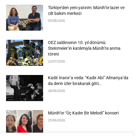
Türkiye’den yeni yatırım: Münih’te lazer ve
cilt bakım merkezi
05/08/2026
OEZ saldırısının 10. yıl dönümü:
Steinmeier’in katılımıyla Münih’te anma
töreni
22/07/2026
Kadir İnanır’a veda: “Kadir Abi” Almanya’da
da derin izler bırakarak gitti…
28/06/2026
Münih’te “Üç Kadın Bir Melodi” konseri
25/06/2026