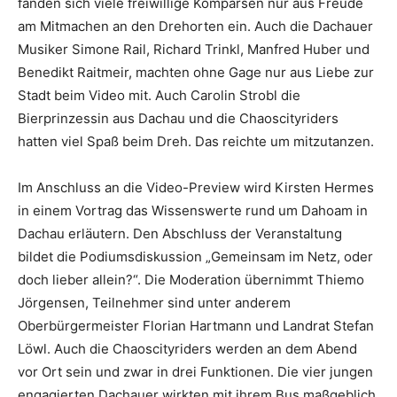
fanden sich viele freiwillige Komparsen nur aus Freude
am Mitmachen an den Drehorten ein. Auch die Dachauer
Musiker Simone Rail, Richard Trinkl, Manfred Huber und
Benedikt Raitmeir, machten ohne Gage nur aus Liebe zur
Stadt beim Video mit. Auch Carolin Strobl die
Bierprinzessin aus Dachau und die Chaoscityriders
hatten viel Spaß beim Dreh. Das reichte um mitzutanzen.
Im Anschluss an die Video-Preview wird Kirsten Hermes
in einem Vortrag das Wissenswerte rund um Dahoam in
Dachau erläutern. Den Abschluss der Veranstaltung
bildet die Podiumsdiskussion „Gemeinsam im Netz, oder
doch lieber allein?“. Die Moderation übernimmt Thiemo
Jörgensen, Teilnehmer sind unter anderem
Oberbürgermeister Florian Hartmann und Landrat Stefan
Löwl. Auch die Chaoscityriders werden an dem Abend
vor Ort sein und zwar in drei Funktionen. Die vier jungen
engagierten Dachauer wirkten mit ihrem Bus maßgeblich