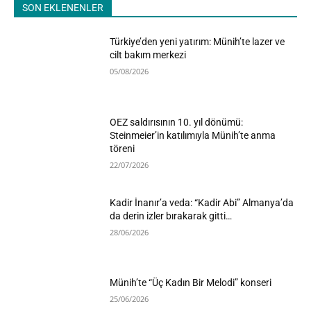
SON EKLENENLER
Türkiye’den yeni yatırım: Münih’te lazer ve
cilt bakım merkezi
05/08/2026
OEZ saldırısının 10. yıl dönümü:
Steinmeier’in katılımıyla Münih’te anma
töreni
22/07/2026
Kadir İnanır’a veda: “Kadir Abi” Almanya’da
da derin izler bırakarak gitti…
28/06/2026
Münih’te “Üç Kadın Bir Melodi” konseri
25/06/2026