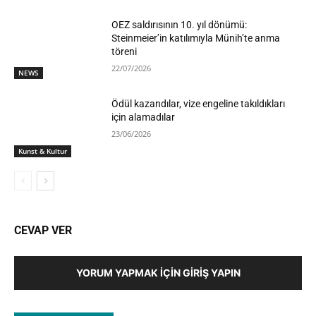
OEZ saldırısının 10. yıl dönümü:
Steinmeier’in katılımıyla Münih’te anma
töreni
22/07/2026
NEWS
Ödül kazandılar, vize engeline takıldıkları
için alamadılar
23/06/2026
Kunst & Kultur
CEVAP VER
YORUM YAPMAK İÇIN GIRIŞ YAPIN