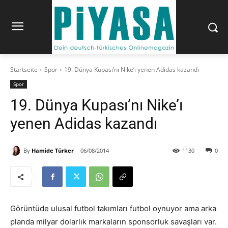
Startseite
Spor
19. Dünya Kupası’nı Nike’ı yenen Adidas kazandı
Spor
19. Dünya Kupası’nı Nike’ı
yenen Adidas kazandı
By
Hamide Türker
06/08/2014
1130
0
Görüntüde ulusal futbol takımları futbol oynuyor ama arka
planda milyar dolarlık markaların sponsorluk savaşları var.