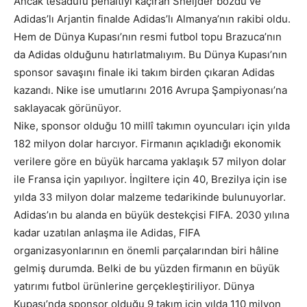
Ancak tesadüfü penaltıyı kaçıran Sneijder bozdu ve
Adidas’lı Arjantin finalde Adidas’lı Almanya’nın rakibi oldu.
Hem de Dünya Kupası’nın resmi futbol topu Brazuca’nın
da Adidas olduğunu hatırlatmalıyım. Bu Dünya Kupası’nın
sponsor savaşını finale iki takım birden çıkaran Adidas
kazandı. Nike ise umutlarını 2016 Avrupa Şampiyonası’na
saklayacak görünüyor.
Nike, sponsor olduğu 10 millî takımın oyuncuları için yılda
182 milyon dolar harcıyor. Firmanın açıkladığı ekonomik
verilere göre en büyük harcama yaklaşık 57 milyon dolar
ile Fransa için yapılıyor. İngiltere için 40, Brezilya için ise
yılda 33 milyon dolar malzeme tedarikinde bulunuyorlar.
Adidas’ın bu alanda en büyük destekçisi FIFA. 2030 yılına
kadar uzatılan anlaşma ile Adidas, FIFA
organizasyonlarının en önemli parçalarından biri hâline
gelmiş durumda. Belki de bu yüzden firmanın en büyük
yatırımı futbol ürünlerine gerçekleştiriliyor. Dünya
Kupası’nda sponsor olduğu 9 takım için yılda 110 milyon