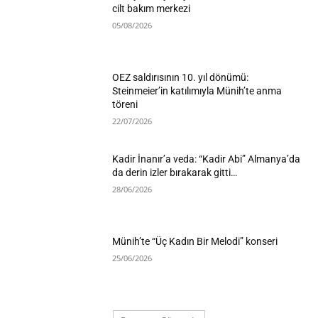
cilt bakım merkezi
05/08/2026
OEZ saldırısının 10. yıl dönümü:
Steinmeier’in katılımıyla Münih’te anma
töreni
22/07/2026
Kadir İnanır’a veda: “Kadir Abi” Almanya’da
da derin izler bırakarak gitti…
28/06/2026
Münih’te “Üç Kadın Bir Melodi” konseri
25/06/2026