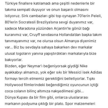
Türkiye finallere katılamadı ama çeşitli nedenlerle bir
takıma sempati duyuyor ve onun başarılı olmasını
istiyoruz. Sirk cambazları gibi top oynayan 70’lerin Peleli,
80’lerin Socratesli Brezilya’sına sevgi duyanımız var,
sadece Maradona yüzünden Arjantin’le gönül bağı
kuranımız var, Cruyff sevdasına Hollanda’dan başka takım
tanımayanımız var, ne olursa olsun Almanya diyenimiz
var… Biz bu sevdayla sahaya bakarken dev markalar
ulusal logoların yanına yapıştırdıkları markalarıyla bize
bakıyorlar.
Bizden, eğer Neymar’ı beğeniyorsak giydiği Nike
ayakkabıyı almamızı, yok eğer sıkı bir Messici isek Adidas
formayı tercih etmemiz gerektiğini belletiyorlar. Tıpkı
Hollywood filmlerindeki beğendiğimiz oyuncunun içtiği
coca colanın bilinç altımıza nakşedilmesi gibi…
Dünya Kupası da bir film gibi, onlarca uluslararası
markanın podyuma çıktığı bir plato. Spor malzemeleri