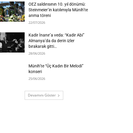
OEZ saldırısının 10. yıl dönümü:
Steinmeier’in katılımıyla Münih’te
anma töreni
22/07/2026
Kadir İnanır’a veda: “Kadir Abi”
Almanya’da da derin izler
bırakarak gitti…
28/06/2026
Münih’te “Üç Kadın Bir Melodi”
konseri
25/06/2026
Devamını Göster