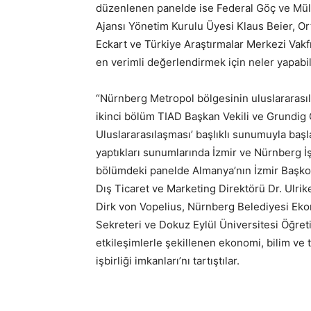
düzenlenen panelde ise Federal Göç ve Mült
Ajansı Yönetim Kurulu Üyesi Klaus Beier, Or
Eckart ve Türkiye Araştırmalar Merkezi Vak
en verimli değerlendirmek için neler yapabili
“Nürnberg Metropol bölgesinin uluslararasıla
ikinci bölüm TIAD Başkan Vekili ve Grundig
Uluslararasılaşması’ başlıklı sunumuyla başl
yaptıkları sunumlarında İzmir ve Nürnberg İşbi
bölümdeki panelde Almanya’nın İzmir Başko
Dış Ticaret ve Marketing Direktörü Dr. Ulri
Dirk von Vopelius, Nürnberg Belediyesi Ek
Sekreteri ve Dokuz Eylül Üniversitesi Öğreti
etkileşimlerle şekillenen ekonomi, bilim ve
işbirliği imkanları’nı tartıştılar.