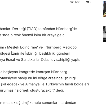
1291
0
damları Derneği (TIAD) tarafından Nürnberg’de
nde birçok önemli isim bir araya geldi.
tim / Meslek Edindirme’ ve `Nürnberg Metropol
gesi İzmir ile İşbirliği’ başlıklı iki gündem
 Esnaf ve Sanatkarlar Odası ev sahipliği yaptı.
ıyla başlayan kongrede konuşan Nürnberg
nsiyele sahip bu iki bölge arasında işbirliği
eşkil edecek ve Almanya ile Türkiye’nin farklı bölgeleri
urulmasına örnek oluşturacaktır.” dedi.
çin meslek eğitimi∫ konulu sunumların ardından