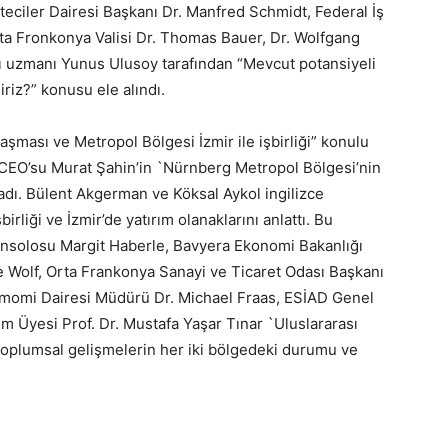
eciler Dairesi Başkanı Dr. Manfred Schmidt, Federal İş
ta Fronkonya Valisi Dr. Thomas Bauer, Dr. Wolfgang
fı uzmanı Yunus Ulusoy tarafından “Mevcut potansiyeli
riz?” konusu ele alındı.
şması ve Metropol Bölgesi İzmir ile işbirliği” konulu
 CEO’su Murat Şahin’in `Nürnberg Metropol Bölgesi’nin
adı. Bülent Akgerman ve Köksal Aykol ingilizce
rliği ve İzmir’de yatırım olanaklarını anlattı. Bu
nsolosu Margit Haberle, Bavyera Ekonomi Bakanlığı
ke Wolf, Orta Frankonya Sanayi ve Ticaret Odası Başkanı
omomi Dairesi Müdürü Dr. Michael Fraas, ESİAD Genel
m Üyesi Prof. Dr. Mustafa Yaşar Tınar `Uluslararası
 toplumsal gelişmelerin her iki bölgedeki durumu ve