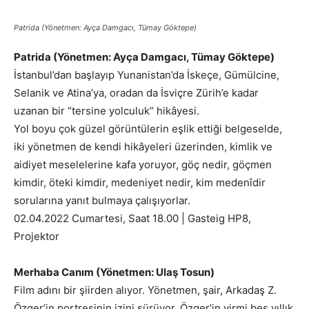
Patrida (Yönetmen: Ayça Damgacı, Tümay Göktepe)
Patrida (Yönetmen: Ayça Damgacı, Tümay Göktepe)
İstanbul’dan başlayıp Yunanistan’da İskeçe, Gümülcine,
Selanik ve Atina’ya, oradan da İsviçre Zürih’e kadar
uzanan bir “tersine yolculuk” hikâyesi.
Yol boyu çok güzel görüntülerin eşlik ettiği belgeselde,
iki yönetmen de kendi hikâyeleri üzerinden, kimlik ve
aidiyet meselelerine kafa yoruyor, göç nedir, göçmen
kimdir, öteki kimdir, medeniyet nedir, kim medenîdir
sorularına yanıt bulmaya çalışıyorlar.
02.04.2022 Cumartesi, Saat 18.00 | Gasteig HP8,
Projektor
Merhaba Canım (Yönetmen: Ulaş Tosun)
Film adını bir şiirden alıyor. Yönetmen, şair, Arkadaş Z.
Özger’in portresinin izini sürüyor. Özger’in yirmi beş yıllık