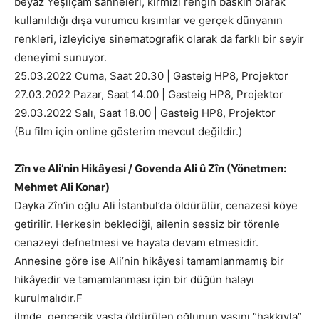
beyaz Yeşilçam sahneleri, kırmızı rengin baskın olarak
kullanıldığı dışa vurumcu kısımlar ve gerçek dünyanın
renkleri, izleyiciye sinematografik olarak da farklı bir seyir
deneyimi sunuyor.
25.03.2022 Cuma, Saat 20.30 | Gasteig HP8, Projektor
27.03.2022 Pazar, Saat 14.00 | Gasteig HP8, Projektor
29.03.2022 Salı, Saat 18.00 | Gasteig HP8, Projektor
(Bu film için online gösterim mevcut değildir.)
Zîn ve Ali’nin Hikâyesi / Govenda Ali û Zîn (Yönetmen:
Mehmet Ali Konar)
Dayka Zîn’in oğlu Ali İstanbul’da öldürülür, cenazesi köye
getirilir. Herkesin beklediği, ailenin sessiz bir törenle
cenazeyi defnetmesi ve hayata devam etmesidir.
Annesine göre ise Ali’nin hikâyesi tamamlanmamış bir
hikâyedir ve tamamlanması için bir düğün halayı
kurulmalıdır.F
ilmde, gencecik yaşta öldürülen oğlunun yasını “hakkıyla”