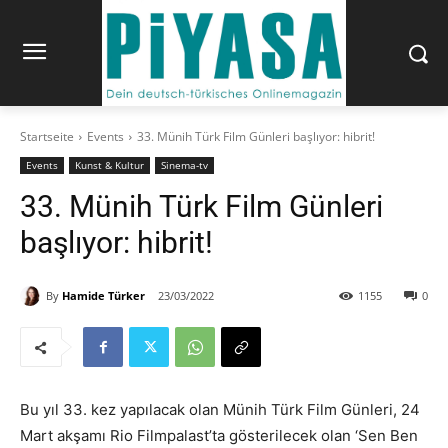
Startseite
Events
33. Münih Türk Film Günleri başlıyor: hibrit!
Events
Kunst & Kultur
Sinema-tv
33. Münih Türk Film Günleri
başlıyor: hibrit!
By
Hamide Türker
23/03/2022
1155
0
Bu yıl 33. kez yapılacak olan Münih Türk Film Günleri, 24
Mart akşamı Rio Filmpalast’ta gösterilecek olan ‘Sen Ben