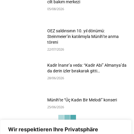
cilt bakım merkezi
05/08/2026
OEZ saldırısının 10. yıl dönümü:
Steinmeier’in katılımıyla Münih’te anma
töreni
22/07/2026
Kadir İnanır’a veda: “Kadir Abi” Almanya’da
da derin izler bırakarak gitti…
28/06/2026
Münih’te “Üç Kadın Bir Melodi” konseri
25/06/2026
Wir respektieren Ihre Privatsphäre
Devamını Göster