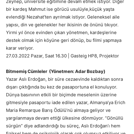
Zeynep, üniversite eğitimine devam etmek istiyor. Diğer
bir kardeş Mahmut ise görücü usulüyle,küçük yaşta
evlendiği Nezahat’ten ayrılmak istiyor. Geleneksel aile
yapısı, din ve gelenekler her ikisinin de önünü tıkıyor.
Yirmi yıl önce evinden çıkan yönetmen, kardeşlerine
destek olmak için köyüne geri dönüp, bu filmi yapmaya
karar veriyor.
27.03.2022 Pazar, Saat 16.30 | Gasteig HP8, Projektor
Bitmemiş Cümleler (Yönetmen: Adar Bozbay)
Yazar Aslı Erdoğan, bir süre cezaevinde kaldıktan sonra
dışarı çıktığında bu kez de pasaportuna el konuluyor.
Dünya basınının etkili bir biçimde meselenin üzerine
gitmesiyle pasaportu iade edilen yazar, Almanya’ya Erich
Maria Remarque Barış Ödülü’nü almaya geliyor ve
yargılanmaya devam ettiği ülkesine dönmüyor. “Gönüllü
sürgün” diye adlandırdığı bu süreç, Aslı Erdoğan’ı hem
fiziksel hem de psikolojik olarak çok olumsuz etkiliyor ve