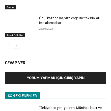
Events
Ödül kazandılar, vize engeline takıldıkları
için alamadılar
23/06/2026
Kunst & Kultur
CEVAP VER
YORUM YAPMAK İÇIN GIRIŞ YAPIN
SON EKLENENLER
Türkiye’den yeni yatırım: Münih’te lazer ve