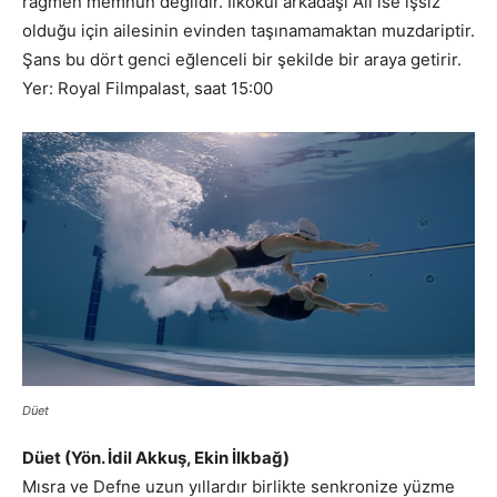
rağmen memnun değildir. İlkokul arkadaşı Ali ise işsiz
olduğu için ailesinin evinden taşınamamaktan muzdariptir.
Şans bu dört genci eğlenceli bir şekilde bir araya getirir.
Yer: Royal Filmpalast, saat 15:00
Düet
Düet (Yön. İdil Akkuş, Ekin İlkbağ)
Mısra ve Defne uzun yıllardır birlikte senkronize yüzme