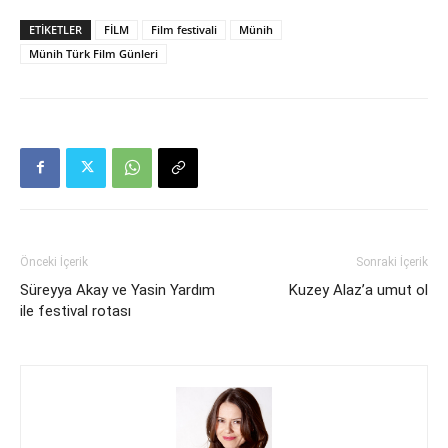
ETIKETLER
FİLM
Film festivali
Münih
Münih Türk Film Günleri
Önceki İçerik
Sonraki İçerik
Süreyya Akay ve Yasin Yardım
Kuzey Alaz’a umut ol
ile festival rotası