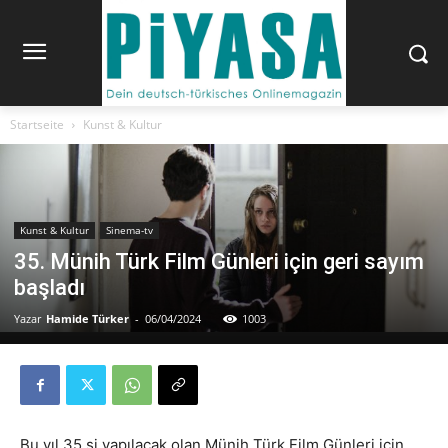
Startseite
Kunst & Kultur
Kunst & Kultur
Sinema-tv
35. Münih Türk Film Günleri için geri sayım
başladı
Yazar
Hamide Türker
-
06/04/2024
1003
Bu yıl 35.si yapılacak olan Münih Türk Film Günleri için