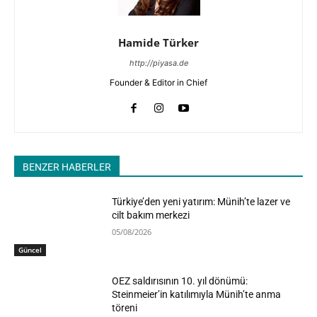
Hamide Türker
http://piyasa.de
Founder & Editor in Chief
BENZER HABERLER
Türkiye’den yeni yatırım: Münih’te lazer ve
cilt bakım merkezi
05/08/2026
Güncel
OEZ saldırısının 10. yıl dönümü:
Steinmeier’in katılımıyla Münih’te anma
töreni