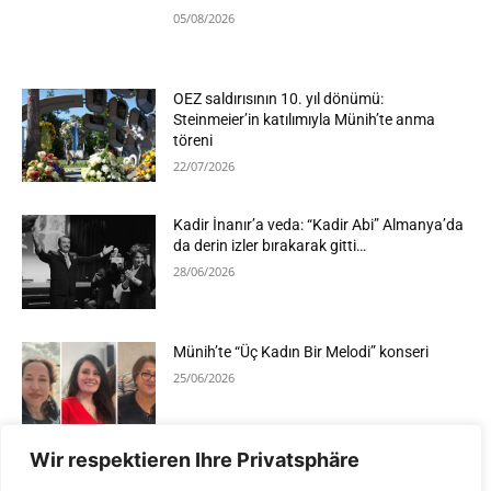
05/08/2026
OEZ saldırısının 10. yıl dönümü:
Steinmeier’in katılımıyla Münih’te anma
töreni
22/07/2026
Kadir İnanır’a veda: “Kadir Abi” Almanya’da
da derin izler bırakarak gitti…
28/06/2026
Münih’te “Üç Kadın Bir Melodi” konseri
25/06/2026
Wir respektieren Ihre Privatsphäre
Devamını Göster