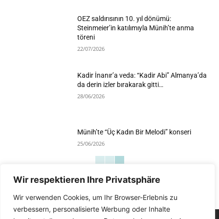
OEZ saldırısının 10. yıl dönümü:
Steinmeier’in katılımıyla Münih’te anma
töreni
22/07/2026
Kadir İnanır’a veda: “Kadir Abi” Almanya’da
da derin izler bırakarak gitti…
28/06/2026
Münih’te “Üç Kadın Bir Melodi” konseri
25/06/2026
Wir respektieren Ihre Privatsphäre
Devamını Göster
Wir verwenden Cookies, um Ihr Browser-Erlebnis zu
verbessern, personalisierte Werbung oder Inhalte