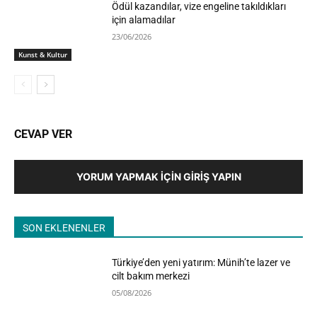
Ödül kazandılar, vize engeline takıldıkları
için alamadılar
23/06/2026
Kunst & Kultur
CEVAP VER
YORUM YAPMAK İÇIN GIRIŞ YAPIN
SON EKLENENLER
Türkiye’den yeni yatırım: Münih’te lazer ve
cilt bakım merkezi
05/08/2026