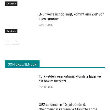
Deutsch
„Nur wer’s richtig sagt, kommt ans Ziel“ von
Tijen Onaran
22/01/2026
Deutsch
SON EKLENENLER
Türkiye’den yeni yatırım: Münih’te lazer ve
cilt bakım merkezi
05/08/2026
OEZ saldırısının 10. yıl dönümü:
Steinmeier’in katılımıyla Münih’te anma