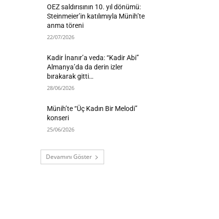
OEZ saldırısının 10. yıl dönümü:
Steinmeier’in katılımıyla Münih’te
anma töreni
22/07/2026
Kadir İnanır’a veda: “Kadir Abi”
Almanya’da da derin izler
bırakarak gitti…
28/06/2026
Münih’te “Üç Kadın Bir Melodi”
konseri
25/06/2026
Devamını Göster