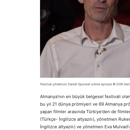
Festival yöneticisi Daniel Sponsel online açılışta © DOK.fe
Almanya’nın en büyük belgesel festivali ola
bu yıl 21 dünya prömiyeri ve 69 Almanya pr
yapan filmler arasında Türkiye’den de filmle
(Türkçe- İngilizce altyazılı), yönetmen Ruke
İngilizce altyazılı) ve yönetmen Eva Mulvad