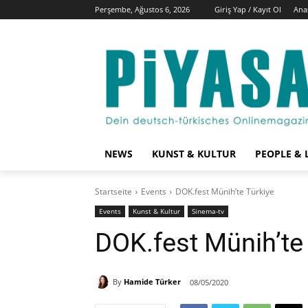
Perşembe, Ağustos 6, 2026
Giriş Yap / Kayıt Ol
Ana
NEWS
KUNST & KULTUR
PEOPLE & 
Startseite
Events
DOK.fest Münih’te Türkiye
Events
Kunst & Kultur
Sinema-tv
DOK.fest Münih’te
By
Hamide Türker
08/05/2020