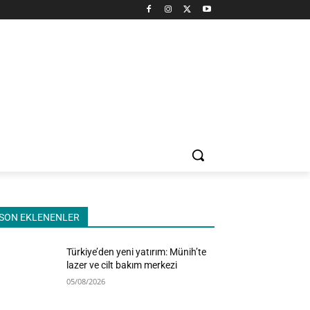
SON EKLENENLER
Türkiye’den yeni yatırım: Münih’te
lazer ve cilt bakım merkezi
05/08/2026