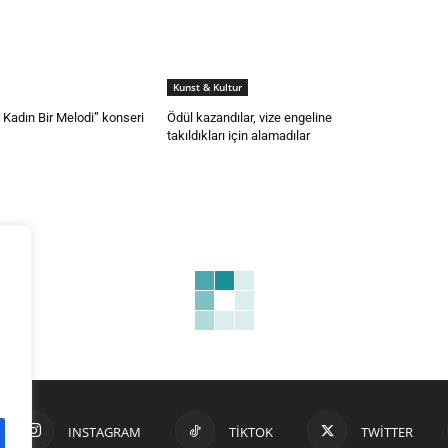
Kunst & Kultur
 Kadın Bir Melodi” konseri
Ödül kazandılar, vize engeline
takıldıkları için alamadılar
INSTAGRAM
TIKTOK
TWITTER