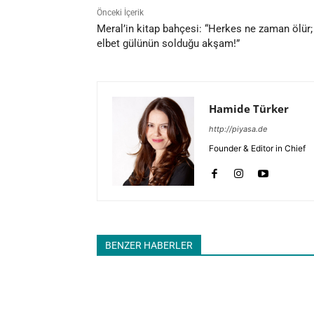
Önceki İçerik
Meral’in kitap bahçesi: “Herkes ne zaman ölür;
elbet gülünün solduğu akşam!”
Hamide Türker
http://piyasa.de
Founder & Editor in Chief
BENZER HABERLER