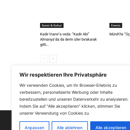
Kunst & Kultur
Events
Kadir İnanır’a veda: “Kadir Abi”
Münih’te “Üç
Almanya’da da derin izler bırakarak
gitti…
Wir respektieren Ihre Privatsphäre
CEVAP VER
Wir verwenden Cookies, um Ihr Browser-Erlebnis zu
verbessern, personalisierte Werbung oder Inhalte
Yorum Yapmak İçin Giriş Yapın
bereitzustellen und unseren Datenverkehr zu analysieren.
Indem Sie auf "Alle akzeptieren" klicken, stimmen Sie
unserer Verwendung von Cookies zu.
FACEBOOK
Anpassen
Alle ablehnen
Alle akzeptieren