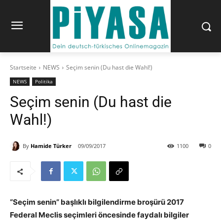
Startseite
NEWS
Seçim senin (Du hast die Wahl!)
NEWS
Politika
Seçim senin (Du hast die
Wahl!)
By
Hamide Türker
09/09/2017
1100
0
“Seçim senin” başlıklı bilgilendirme broşürü 2017
Federal Meclis seçimleri öncesinde faydalı bilgiler