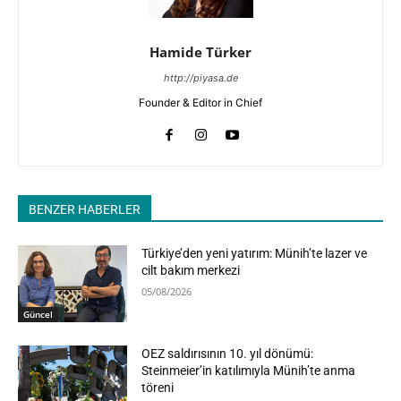
Hamide Türker
http://piyasa.de
Founder & Editor in Chief
BENZER HABERLER
Türkiye’den yeni yatırım: Münih’te lazer ve
cilt bakım merkezi
05/08/2026
Güncel
OEZ saldırısının 10. yıl dönümü:
Steinmeier’in katılımıyla Münih’te anma
töreni