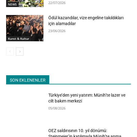
22/07/2026
NEWS
Ödül kazandılar, vize engeline takıldıkları
için alamadılar
23/06/2026
Kunst & Kultur
SON EKLENENLER
Türkiye’den yeni yatırım: Münih’te lazer ve
cilt bakım merkezi
05/08/2026
OEZ saldırısının 10. yıl dönümü:
Steinmeier’in katılımıyla Münih’te anma