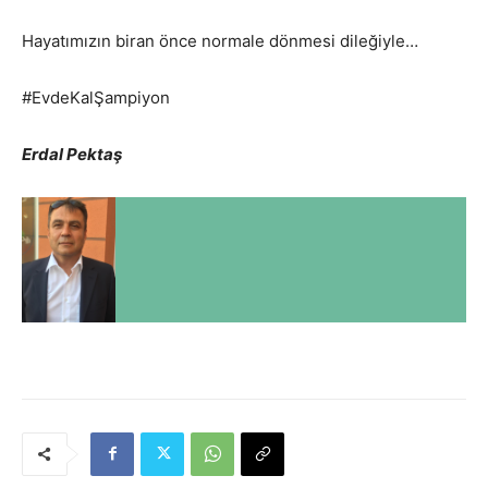
Hayatımızın biran önce normale dönmesi dileğiyle…
#EvdeKalŞampiyon
Erdal Pektaş