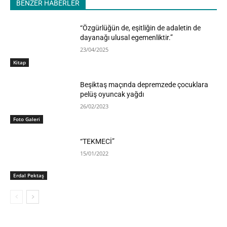
BENZER HABERLER
“Özgürlüğün de, eşitliğin de adaletin de
dayanağı ulusal egemenliktir.”
23/04/2025
Kitap
Beşiktaş maçında depremzede çocuklara
pelüş oyuncak yağdı
26/02/2023
Foto Galeri
“TEKMECİ”
15/01/2022
Erdal Pektaş