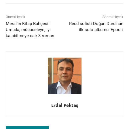
Önceki İçerik
Sonraki İçerik
Meral’in Kitap Bahçesi:
Redd solisti Doğan Duru’nun
Umuda, mücadeleye, iyi
ilk solo albümü ‘Epoch’
kalabilmeye dair 3 roman
Erdal Pektaş