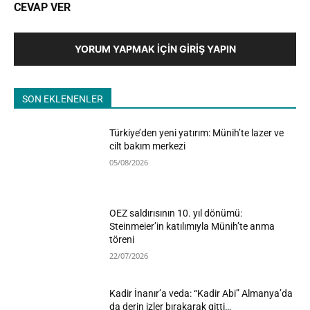
CEVAP VER
YORUM YAPMAK İÇIN GIRIŞ YAPIN
SON EKLENENLER
Türkiye’den yeni yatırım: Münih’te lazer ve
cilt bakım merkezi
05/08/2026
OEZ saldırısının 10. yıl dönümü:
Steinmeier’in katılımıyla Münih’te anma
töreni
22/07/2026
Kadir İnanır’a veda: “Kadir Abi” Almanya’da
da derin izler bırakarak gitti…