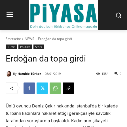
Startseite
NEWS
Erdoğan da topa girdi
NEWS
Politika
Stars
Erdoğan da topa girdi
By
Hamide Türker
08/01/2019
1354
0
Ünlü oyuncu Deniz Çakır hakkında İstanbul’da bir kafede
türbanlı kadınlara hakaret ettiği gerekçesiyle savcılık
tarafından soruşturma başlatıldı. Kadınların şikayeti