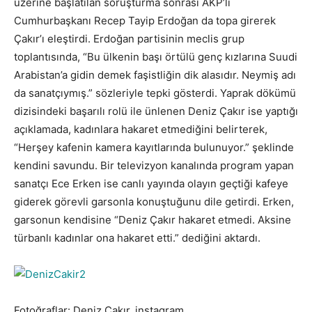
üzerine başlatılan soruşturma sonrası AKP’li
Cumhurbaşkanı Recep Tayip Erdoğan da topa girerek
Çakır’ı eleştirdi. Erdoğan partisinin meclis grup
toplantısında, “Bu ülkenin başı örtülü genç kızlarına Suudi
Arabistan’a gidin demek faşistliğin dik alasıdır. Neymiş adı
da sanatçıymış.” sözleriyle tepki gösterdi. Yaprak dökümü
dizisindeki başarılı rolü ile ünlenen Deniz Çakır ise yaptığı
açıklamada, kadınlara hakaret etmediğini belirterek,
“Herşey kafenin kamera kayıtlarında bulunuyor.” şeklinde
kendini savundu. Bir televizyon kanalında program yapan
sanatçı Ece Erken ise canlı yayında olayın geçtiği kafeye
giderek görevli garsonla konuştuğunu dile getirdi. Erken,
garsonun kendisine “Deniz Çakır hakaret etmedi. Aksine
türbanlı kadınlar ona hakaret etti.” dediğini aktardı.
Fotoğraflar: Deniz Çakır, instagram