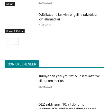
22/07/2026
NEWS
Ödül kazandılar, vize engeline takıldıkları
için alamadılar
23/06/2026
Kunst & Kultur
SON EKLENENLER
Türkiye’den yeni yatırım: Münih’te lazer ve
cilt bakım merkezi
05/08/2026
OEZ saldırısının 10. yıl dönümü:
Steinmeier’in katılımıyla Münih’te anma