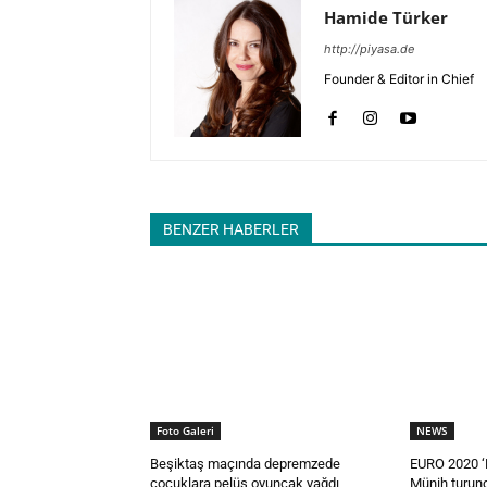
Hamide Türker
http://piyasa.de
Founder & Editor in Chief
BENZER HABERLER
Foto Galeri
NEWS
Beşiktaş maçında depremzede
EURO 2020 ‘
çocuklara pelüş oyuncak yağdı
Münih turun