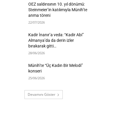
OEZ saldırısının 10. yıl dönümü:
Steinmeier’in katılımıyla Münih’te
anma töreni
22/07/2026
Kadir İnanır’a veda: “Kadir Abi”
Almanya’da da derin izler
bırakarak gitti…
28/06/2026
Münih’te “Üç Kadın Bir Melodi”
konseri
25/06/2026
Devamını Göster