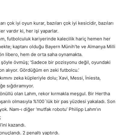
rı çok iyi oyun kurar, bazıları çok iyi kesicidir, bazıları
er vardır ki, her işi yaparlar.
m, futbolculuk kariyerinde kalecilik hariç hemen her
kte; kaptanı olduğu Bayern Münih’te ve Almanya Milli
ön libero, hem de orta saha oynamakta.
 şöyle övmüş; ‘Sadece bir pozisyonu değil, oyundaki
on alıyor. Gördüğüm en zeki futbolcu.’
ımını zeka küpleriyle dolu; Xavi, Messi, İniesta,
ğe sığdıramıyor.
nüllü olan Lahm, rekor kırmakla meşgul. Bir Hertha
şarılı olmasıyla %100`lük bir pas yüzdesi yakaladı. Son
 yok. Nam-ı diğer ‘mutfak robotu’ Philipp Lahm’ın
;
’ini kazandı.
onuçlandı. 2 penaltı yaptırdı.