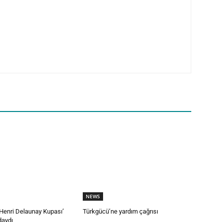
NEWS
Henri Delaunay Kupası’
Türkgücü’ne yardım çağrısı
daydı