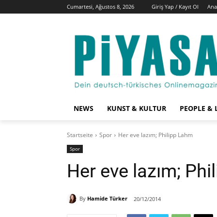
Cumartesi, Ağustos 8, 2026
Giriş Yap / Kayıt Ol
Ana
NEWS
KUNST & KULTUR
PEOPLE & 
Startseite
Spor
Her eve lazım; Philipp Lahm
Spor
Her eve lazım; Phi
By
Hamide Türker
20/12/2014