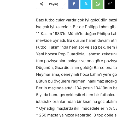
Paylaş
Bazı futbolcular vardır çok iyi golcüdür, bazıla
ise çok iyi kalecidir. Bir de Philipp Lahm gibil
11 Kasım 1983’te Münih’te doğan Philipp Lah
mevkide oynadı. Bu durum halen devam etme
Futbol Takımı’nda hem sol ve sağ bek, hem 
Yeni hocası Pep Guardiola, Lahm’ın zekasını
tüm pozisyonları anlıyor ve ona göre pozisy
Düşünün, Guardiola’nın geldiği Barcelona tak
Neymar ama, deneyimli hoca Lahm’ı yere gö
Bütün bu övgülere rağmen inanılmaz alçakgö
Berlin maçında attığı 134 pasın 134`ünün ba
5 yılda bunu gerçekleştirebilen bir futbolcu
istatistik oranlarından bir kısmına göz atalım
* Oynadığı maçlarda ikili mücadelelerin % 58
* 250 maçta yalnızca kaptırdığı 3 top golle s