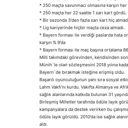
* 250 maçta savunmacı olmasına karşın her 1
* 250 maçta her 22 saatte 1 sarı kart gördü. 
* Bir sezonda 3’den fazla sarı kart hiç almad
* Lig kariyerinde hiçbir maçta ceza almadı.
* Bayern forması ile verdiği paslarda hata 
karşın % 9’da
* Bayern forması ile maç başına ortalama 86
Milli takımdaki görevinden, kendisinden son
Münih`le olan sözleşmesini 2018 yılına kadar
Bayern`de bırakmak isteğine erişmiş oldu.
Başarılı oyunculuğunun yanı sıra sosyal etki
Lahm Vakfı’nı kurdu. Vakıfta Almanya ve Afr
sağlık alanlarında katkıda bulunan 31 yaşınd
Birleşmiş Milletler tarafında ödüle layık gör
kampanyalara da destek verirken bu çalışma
ödüle layık görüldü. 2010’da ise sağlık alanı
aldı.