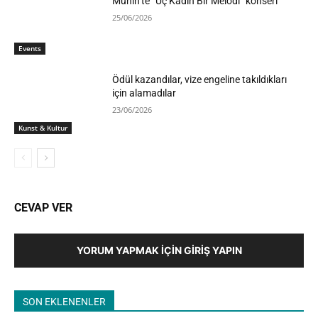
Münih’te “Üç Kadın Bir Melodi” konseri
25/06/2026
Events
Ödül kazandılar, vize engeline takıldıkları
için alamadılar
23/06/2026
Kunst & Kultur
CEVAP VER
YORUM YAPMAK İÇIN GIRIŞ YAPIN
SON EKLENENLER