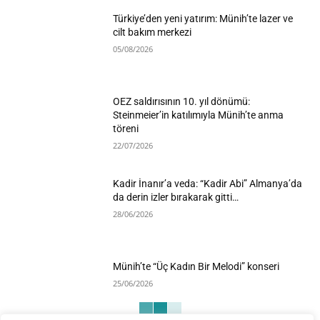
Türkiye’den yeni yatırım: Münih’te lazer ve
cilt bakım merkezi
05/08/2026
OEZ saldırısının 10. yıl dönümü:
Steinmeier’in katılımıyla Münih’te anma
töreni
22/07/2026
Kadir İnanır’a veda: “Kadir Abi” Almanya’da
da derin izler bırakarak gitti…
28/06/2026
Münih’te “Üç Kadın Bir Melodi” konseri
25/06/2026