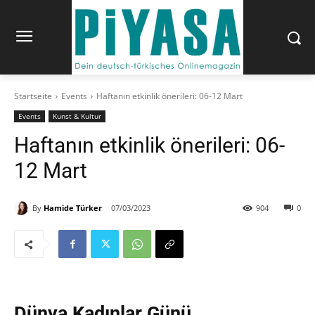
Startseite
Events
Haftanın etkinlik önerileri: 06-12 Mart
Events
Kunst & Kultur
Haftanın etkinlik önerileri: 06-
12 Mart
By
Hamide Türker
07/03/2023
904
0
Dünya Kadınlar Günü