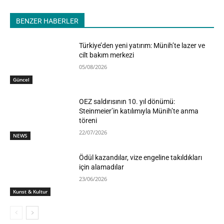
BENZER HABERLER
Türkiye’den yeni yatırım: Münih’te lazer ve
cilt bakım merkezi
05/08/2026
Güncel
OEZ saldırısının 10. yıl dönümü:
Steinmeier’in katılımıyla Münih’te anma
töreni
22/07/2026
NEWS
Ödül kazandılar, vize engeline takıldıkları
için alamadılar
23/06/2026
Kunst & Kultur