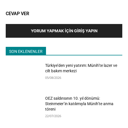
CEVAP VER
YORUM YAPMAK İÇIN GIRIŞ YAPIN
SON EKLENENLER
Türkiye’den yeni yatırım: Münih’te lazer ve
cilt bakım merkezi
05/08/2026
OEZ saldırısının 10. yıl dönümü:
Steinmeier’in katılımıyla Münih’te anma
töreni
22/07/2026