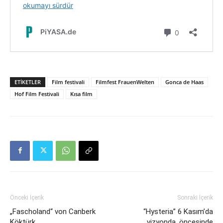
ETIKETLER
Film festivali
Filmfest FrauenWelten
Gonca de Haas
Hof Film Festivali
Kısa film
Önceki İçerik
Sonraki İçerik
„Fascholand“ von Canberk
“Hysteria” 6 Kasım’da
Köktürk
vizyonda, öncesinde