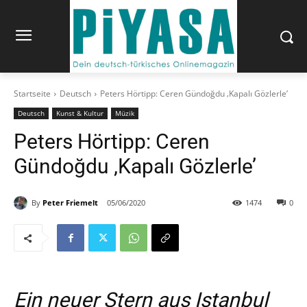
Startseite
Deutsch
Peters Hörtipp: Ceren Gündoğdu ‚Kapalı Gözlerle’
Deutsch
Kunst & Kultur
Müzik
Peters Hörtipp: Ceren
Gündoğdu ‚Kapalı Gözlerle’
By
Peter Friemelt
05/06/2020
1474
0
Ein neuer Stern aus Istanbul