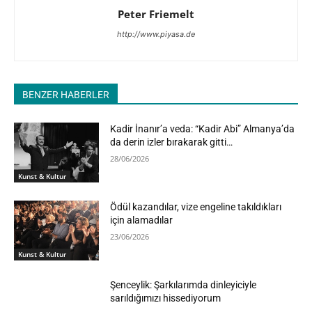
Peter Friemelt
http://www.piyasa.de
BENZER HABERLER
Kadir İnanır’a veda: “Kadir Abi” Almanya’da
da derin izler bırakarak gitti…
28/06/2026
Kunst & Kultur
Ödül kazandılar, vize engeline takıldıkları
için alamadılar
23/06/2026
Kunst & Kultur
Şenceylik: Şarkılarımda dinleyiciyle
sarıldığımızı hissediyorum