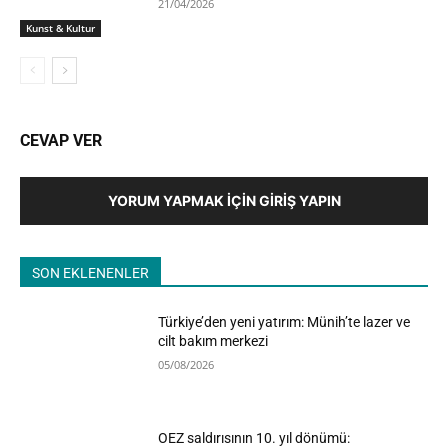
21/04/2026
Kunst & Kultur
CEVAP VER
YORUM YAPMAK İÇIN GIRIŞ YAPIN
SON EKLENENLER
Türkiye’den yeni yatırım: Münih’te lazer ve
cilt bakım merkezi
05/08/2026
OEZ saldırısının 10. yıl dönümü: