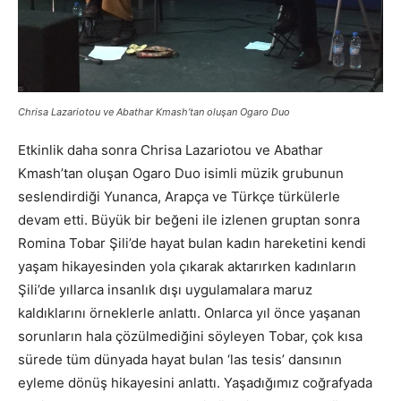
Chrisa Lazariotou ve Abathar Kmash’tan oluşan Ogaro Duo
Etkinlik daha sonra Chrisa Lazariotou ve Abathar
Kmash’tan oluşan Ogaro Duo isimli müzik grubunun
seslendirdiği Yunanca, Arapça ve Türkçe türkülerle
devam etti. Büyük bir beğeni ile izlenen gruptan sonra
Romina Tobar Şili’de hayat bulan kadın hareketini kendi
yaşam hikayesinden yola çıkarak aktarırken kadınların
Şili’de yıllarca insanlık dışı uygulamalara maruz
kaldıklarını örneklerle anlattı. Onlarca yıl önce yaşanan
sorunların hala çözülmediğini söyleyen Tobar, çok kısa
sürede tüm dünyada hayat bulan ‘las tesis’ dansının
eyleme dönüş hikayesini anlattı. Yaşadığımız coğrafyada