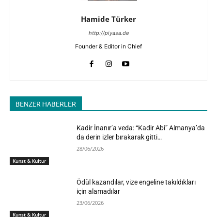
Hamide Türker
http://piyasa.de
Founder & Editor in Chief
BENZER HABERLER
Kadir İnanır’a veda: “Kadir Abi” Almanya’da
da derin izler bırakarak gitti…
28/06/2026
Kunst & Kultur
Ödül kazandılar, vize engeline takıldıkları
için alamadılar
23/06/2026
Kunst & Kultur