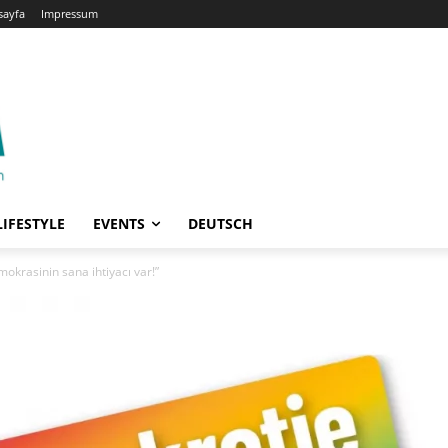
sayfa
Impressum
LIFESTYLE
EVENTS
DEUTSCH
okrasinin sana ihtiyacı var!”