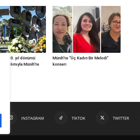
ının 10. yıl dönümü:
Münih’te “Üç Kadın Bir Melodi”
n katılımıyla Münih’te
konseri
INSTAGRAM
TIKTOK
TWITTER