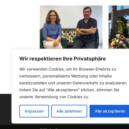
Türkiye’den yeni yatırım: Münih’te
OEZ saldırıs
Wir respektieren Ihre Privatsphäre
lazer ve cilt bakım merkezi
Steinmeier’i
anma töreni
Wir verwenden Cookies, um Ihr Browser-Erlebnis zu
verbessern, personalisierte Werbung oder Inhalte
bereitzustellen und unseren Datenverkehr zu analysieren.
Indem Sie auf "Alle akzeptieren" klicken, stimmen Sie
unserer Verwendung von Cookies zu.
FACEBOOK
Anpassen
Alle ablehnen
Alle akzeptieren