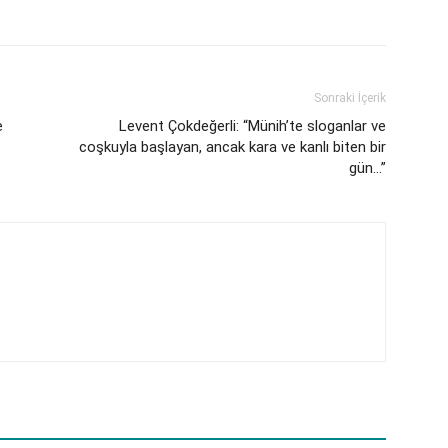
Sonraki İçerik
e
Levent Çokdeğerli: “Münih’te sloganlar ve
coşkuyla başlayan, ancak kara ve kanlı biten bir
gün…”