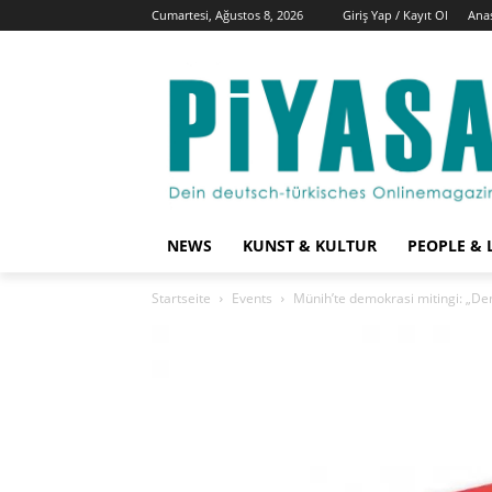
Cumartesi, Ağustos 8, 2026
Giriş Yap / Kayıt Ol
Ana
NEWS
KUNST & KULTUR
PEOPLE & 
Startseite
Events
Münih’te demokrasi mitingi: „Dem