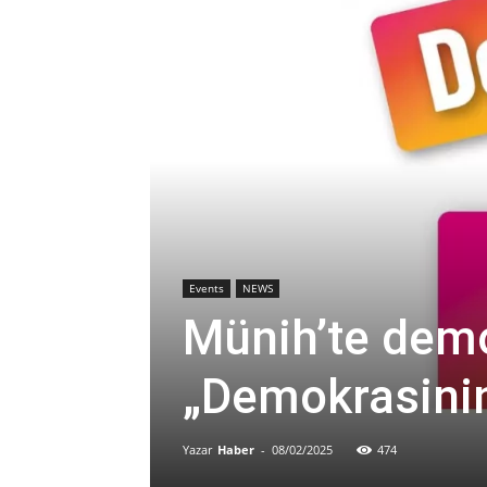
Events
NEWS
Münih’te demo
„Demokrasinin 
Yazar
Haber
-
08/02/2025
474