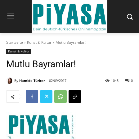
Startseite
Kunst & Kultur
Mutlu Bayramlar!
Kunst & Kultur
Mutlu Bayramlar!
By
Hamide Türker
02/09/2017
1045
0