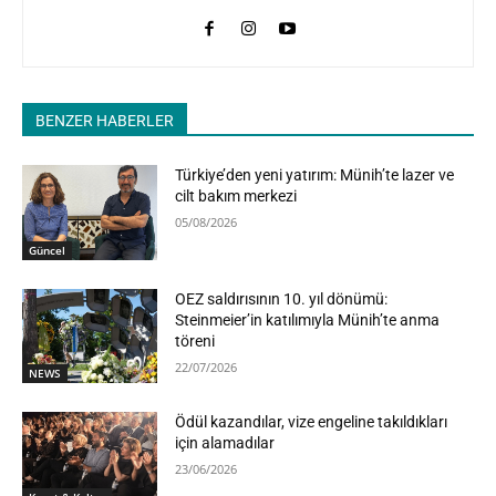
BENZER HABERLER
Türkiye’den yeni yatırım: Münih’te lazer ve
cilt bakım merkezi
05/08/2026
Güncel
OEZ saldırısının 10. yıl dönümü:
Steinmeier’in katılımıyla Münih’te anma
töreni
22/07/2026
NEWS
Ödül kazandılar, vize engeline takıldıkları
için alamadılar
23/06/2026