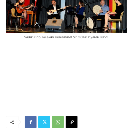
Sadık Kırıcı ve ekibi mükemmel bir müzik ziyafeti sundu