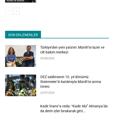
Kunst & Kultur
SON EKLENENLER
Türkiye’den yeni yatırım: Münih’te lazer ve
cilt bakım merkezi
05/08/2026
OEZ saldırısının 10. yıl dönümü:
Steinmeier’in katılımıyla Münih’te anma
töreni
22/07/2026
Kadir İnanır’a veda: “Kadir Abi” Almanya’da
da derin izler bırakarak gitti…