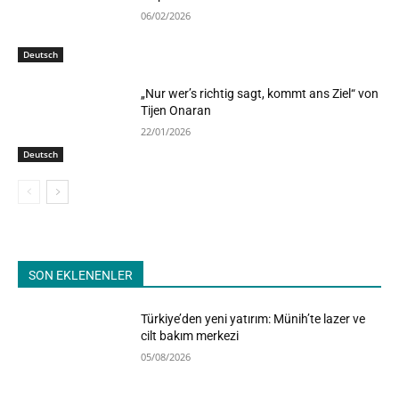
06/02/2026
Deutsch
„Nur wer’s richtig sagt, kommt ans Ziel“ von
Tijen Onaran
22/01/2026
Deutsch
SON EKLENENLER
Türkiye’den yeni yatırım: Münih’te lazer ve
cilt bakım merkezi
05/08/2026