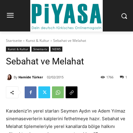
Startseite
Kunst & Kultur
Sebahat ve Melahat
Kunst & Kultur
Sinema-tv
NEWS
Sebahat ve Melahat
By
Hamide Türker
02/02/2015
1766
1
Karadeniz’in yerel starları Seymen Aydın ve Adem Yılmaz
sinemaseverlerin kalplerini fethetmeye hazır. Sebahat ve
Melahat tiplemeleriyle yerel kanallarda bölge halkını