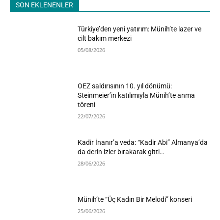
SON EKLENENLER
Türkiye’den yeni yatırım: Münih’te lazer ve
cilt bakım merkezi
05/08/2026
OEZ saldırısının 10. yıl dönümü:
Steinmeier’in katılımıyla Münih’te anma
töreni
22/07/2026
Kadir İnanır’a veda: “Kadir Abi” Almanya’da
da derin izler bırakarak gitti…
28/06/2026
Münih’te “Üç Kadın Bir Melodi” konseri
25/06/2026