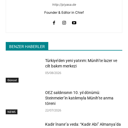
http://piyasa.de
Founder & Editor in Chief
BENZER HABERLER
Türkiye’den yeni yatırım: Münih’te lazer ve
cilt bakım merkezi
05/08/2026
Güncel
OEZ saldırısının 10. yıl dönümü:
Steinmeier’in katılımıyla Münih’te anma
töreni
22/07/2026
NEWS
Kadir İnanır’a veda: “Kadir Abi” Almanya’da