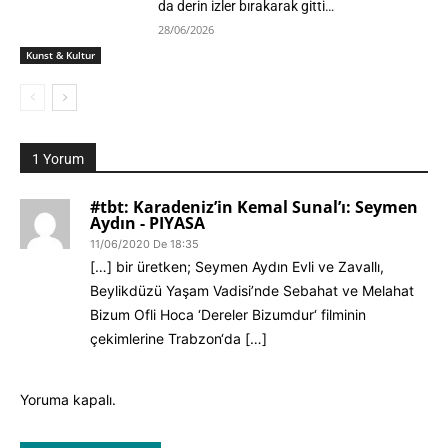
da derin izler bırakarak gitti…
28/06/2026
Kunst & Kultur
1 Yorum
#tbt: Karadeniz’in Kemal Sunal’ı: Seymen
Aydın - PIYASA
11/06/2020 De 18:35
[…] bir üretken; Seymen Aydın Evli ve Zavallı,
Beylikdüzü Yaşam Vadisi’nde Sebahat ve Melahat
Bizum Ofli Hoca ‘Dereler Bizumdur‘ filminin
çekimlerine Trabzon‘da […]
Yoruma kapalı.