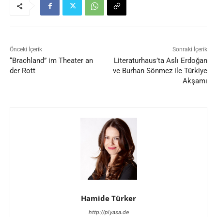
Önceki İçerik
Sonraki İçerik
“Brachland” im Theater an
Literaturhaus’ta Aslı Erdoğan
der Rott
ve Burhan Sönmez ile Türkiye
Akşamı
Hamide Türker
http://piyasa.de