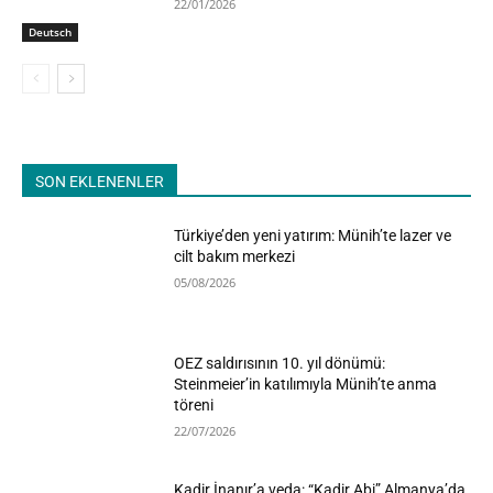
22/01/2026
Deutsch
SON EKLENENLER
Türkiye’den yeni yatırım: Münih’te lazer ve
cilt bakım merkezi
05/08/2026
OEZ saldırısının 10. yıl dönümü:
Steinmeier’in katılımıyla Münih’te anma
töreni
22/07/2026
Kadir İnanır’a veda: “Kadir Abi” Almanya’da