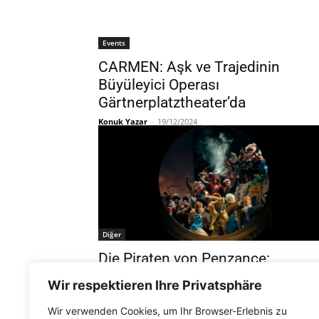
Events
CARMEN: Aşk ve Trajedinin
Büyüleyici Operası
Gärtnerplatztheater’da
Konuk Yazar
-
19/12/2024
Diğer
Die Piraten von Penzance:
Münih’te macera ve mizah dolu bi
Wir respektieren Ihre Privatsphäre
gece
Wir verwenden Cookies, um Ihr Browser-Erlebnis zu
Konuk Yazar
-
30/11/2024