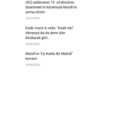
OEZ saldırısının 10. yıl dönümü:
Steinmeier’in katılımıyla Münih’te
anma töreni
22/07/2026
Kadir İnanır’a veda: “Kadir Abi”
Almanya’da da derin izler
bırakarak gitti…
28/06/2026
Münih’te “Üç Kadın Bir Melodi”
konseri
25/06/2026