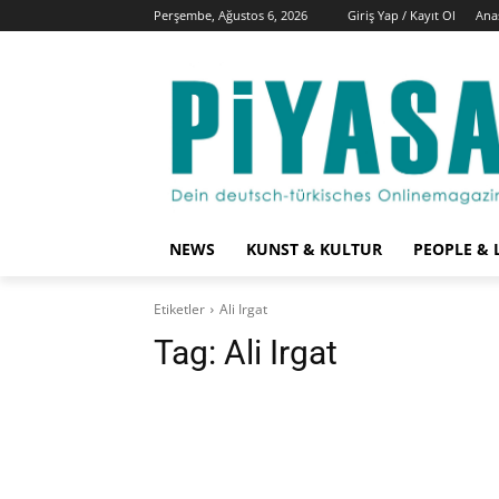
Perşembe, Ağustos 6, 2026
Giriş Yap / Kayıt Ol
Ana
NEWS
KUNST & KULTUR
PEOPLE & 
Etiketler
Ali Irgat
Tag:
Ali Irgat