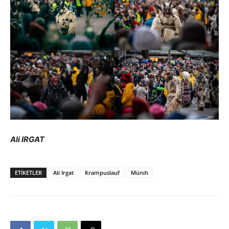
Ali IRGAT
ETIKETLER
Ali Irgat
Krampuslauf
Münih