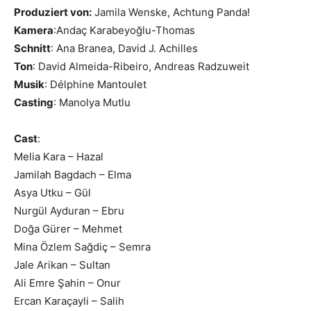
Produziert von:
Jamila Wenske, Achtung Panda!
Kamera
:Andaç Karabeyoğlu-Thomas
Schnitt
: Ana Branea, David J. Achilles
Ton
: David Almeida-Ribeiro, Andreas Radzuweit
Musik
: Délphine Mantoulet
Casting
: Manolya Mutlu
Cast
:
Melia Kara – Hazal
Jamilah Bagdach – Elma
Asya Utku – Gül
Nurgül Ayduran – Ebru
Doğa Gürer – Mehmet
Mina Özlem Sağdiç – Semra
Jale Arikan – Sultan
Ali Emre Şahin – Onur
Ercan Karaçayli – Salih