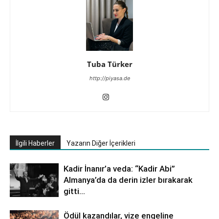
Tuba Türker
http://piyasa.de
İlgili Haberler
Yazarın Diğer İçerikleri
Kadir İnanır’a veda: “Kadir Abi”
Almanya’da da derin izler bırakarak
gitti…
Ödül kazandılar, vize engeline