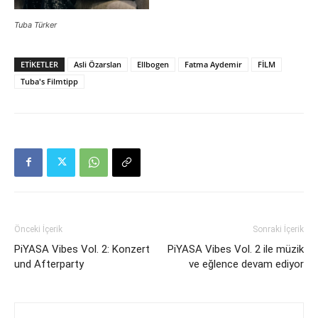
Tuba Türker
ETIKETLER
Asli Özarslan
Ellbogen
Fatma Aydemir
FİLM
Tuba's Filmtipp
Önceki İçerik
Sonraki İçerik
PiYASA Vibes Vol. 2: Konzert
PiYASA Vibes Vol. 2 ile müzik
und Afterparty
ve eğlence devam ediyor