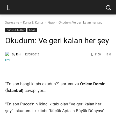
Startseite
Kunst & Kultur
Kitap
Okudum: Ve geri kalan her şey
Kunst & Kultur
Kitap
Okudum: Ve geri kalan her şey
By
Emi
12/08/2013
1150
0
“En son hangi kitabı okudun?” sorumuzu
Özlem Demir
(İstanbul)
cevaplıyor…
“En son Pucca’nın ikinci kitabı olan “Ve geri kalan her
şey”i okudum. İlk kitabı “Küçük Aptalın Büyük Dünyası”