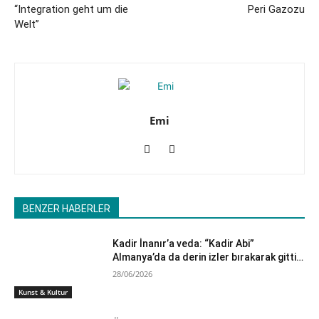
“Integration geht um die
Peri Gazozu
Welt”
Emi
BENZER HABERLER
Kadir İnanır’a veda: “Kadir Abi”
Almanya’da da derin izler bırakarak gitti…
28/06/2026
Kunst & Kultur