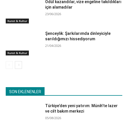
Ödül kazandılar, vize engeline takıldıkları
için alamadılar
23/06/2026
Kunst & Kultur
Şenceylik: Şarkılarımda dinleyiciyle
sarıldığımızı hissediyorum
21/04/2026
Kunst & Kultur
SON EKLENENLER
Türkiye’den yeni yatırım: Münih’te lazer
ve cilt bakım merkezi
05/08/2026