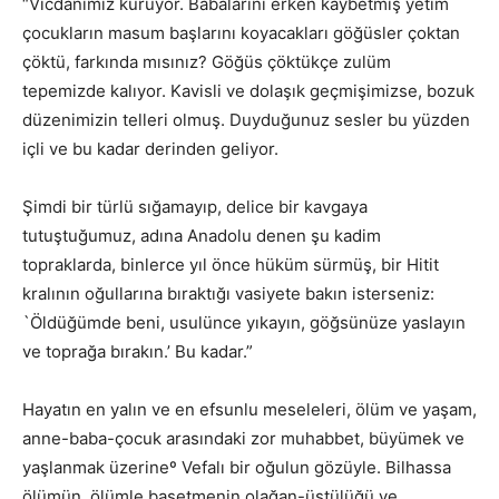
“Vicdanımız kuruyor. Babalarını erken kaybetmiş yetim
çocukların masum başlarını koyacakları göğüsler çoktan
çöktü, farkında mısınız? Göğüs çöktükçe zulüm
tepemizde kalıyor. Kavisli ve dolaşık geçmişimizse, bozuk
düzenimizin telleri olmuş. Duyduğunuz sesler bu yüzden
içli ve bu kadar derinden geliyor.
Şimdi bir türlü sığamayıp, delice bir kavgaya
tutuştuğumuz, adına Anadolu denen şu kadim
topraklarda, binlerce yıl önce hüküm sürmüş, bir Hitit
kralının oğullarına bıraktığı vasiyete bakın isterseniz:
`Öldüğümde beni, usulünce yıkayın, göğsünüze yaslayın
ve toprağa bırakın.’ Bu kadar.”
Hayatın en yalın ve en efsunlu meseleleri, ölüm ve yaşam,
anne-baba-çocuk arasındaki zor muhabbet, büyümek ve
yaşlanmak üzerineº Vefalı bir oğulun gözüyle. Bilhassa
ölümün, ölümle başetmenin olağan-üstülüğü ve