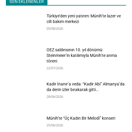
SON EKLENENLER
Türkiye’den yeni yatırım: Münih’te lazer ve
cilt bakım merkezi
05/08/2026
OEZ saldırısının 10. yıl dönümü:
Steinmeier’in katılımıyla Münih’te anma
töreni
22/07/2026
Kadir İnanır’a veda: “Kadir Abi” Almanya’da
da derin izler bırakarak gitti…
28/06/2026
Münih’te “Üç Kadın Bir Melodi” konseri
25/06/2026