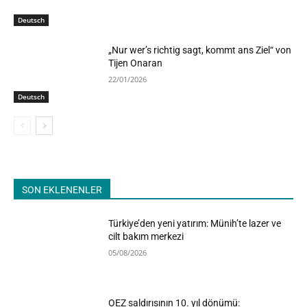
Deutsch
„Nur wer’s richtig sagt, kommt ans Ziel“ von
Tijen Onaran
22/01/2026
Deutsch
SON EKLENENLER
Türkiye’den yeni yatırım: Münih’te lazer ve
cilt bakım merkezi
05/08/2026
OEZ saldırısının 10. yıl dönümü: