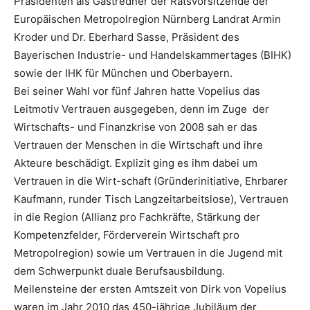
Präsidenten als Gastredner der Ratsvorsitzende der
Europäischen Metropolregion Nürnberg Landrat Armin
Kroder und Dr. Eberhard Sasse, Präsident des
Bayerischen Industrie- und Handelskammertages (BIHK)
sowie der IHK für München und Oberbayern.
Bei seiner Wahl vor fünf Jahren hatte Vopelius das
Leitmotiv Vertrauen ausgegeben, denn im Zuge der
Wirtschafts- und Finanzkrise von 2008 sah er das
Vertrauen der Menschen in die Wirtschaft und ihre
Akteure beschädigt. Explizit ging es ihm dabei um
Vertrauen in die Wirt-schaft (Gründerinitiative, Ehrbarer
Kaufmann, runder Tisch Langzeitarbeitslose), Vertrauen
in die Region (Allianz pro Fachkräfte, Stärkung der
Kompetenzfelder, Förderverein Wirtschaft pro
Metropolregion) sowie um Vertrauen in die Jugend mit
dem Schwerpunkt duale Berufsausbildung.
Meilensteine der ersten Amtszeit von Dirk von Vopelius
waren im Jahr 2010 das 450-jährige Jubiläum der