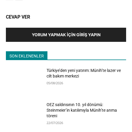
CEVAP VER
YORUM YAPMAK İÇIN GIRIŞ YAPIN
SON EKLENENLER
Türkiye’den yeni yatırım: Münih’te lazer ve
cilt bakım merkezi
05/08/2026
OEZ saldırısının 10. yıl dönümü:
Steinmeier’in katılımıyla Münih’te anma
töreni
22/07/2026