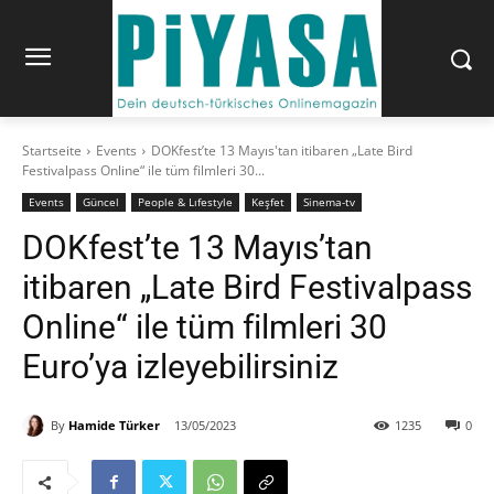
Startseite
Events
DOKfest’te 13 Mayıs'tan itibaren „Late Bird
Festivalpass Online“ ile tüm filmleri 30...
Events
Güncel
People & Lıfestyle
Keşfet
Sinema-tv
DOKfest’te 13 Mayıs’tan
itibaren „Late Bird Festivalpass
Online“ ile tüm filmleri 30
Euro’ya izleyebilirsiniz
By
Hamide Türker
13/05/2023
1235
0