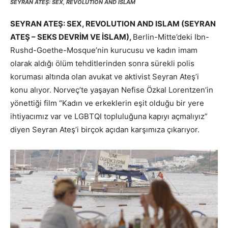
SEYRAN ATEŞ: SEX, REVOLUTION AND ISLAM
SEYRAN ATEŞ: SEX, REVOLUTION AND ISLAM (SEYRAN
ATEŞ – SEKS DEVRİM VE İSLAM),
Berlin-Mitte’deki Ibn-
Rushd-Goethe-Mosque’nin kurucusu ve kadın imam
olarak aldığı ölüm tehditlerinden sonra sürekli polis
koruması altında olan avukat ve aktivist Seyran Ateş’i
konu alıyor. Norveç’te yaşayan Nefise Özkal Lorentzen’in
yönettiği film “Kadın ve erkeklerin eşit olduğu bir yere
ihtiyacımız var ve LGBTQI topluluğuna kapıyı açmalıyız”
diyen Seyran Ateş’i birçok açıdan karşımıza çıkarıyor.