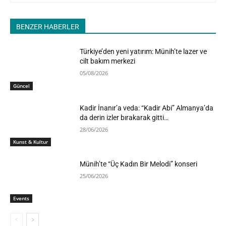
BENZER HABERLER
Türkiye’den yeni yatırım: Münih’te lazer ve
cilt bakım merkezi
05/08/2026
Güncel
Kadir İnanır’a veda: “Kadir Abi” Almanya’da
da derin izler bırakarak gitti…
28/06/2026
Kunst & Kultur
Münih’te “Üç Kadın Bir Melodi” konseri
25/06/2026
Events