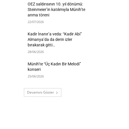
OEZ saldırısının 10. yıl dönümü:
Steinmeier’in katılımıyla Münih’te
anma töreni
22/07/2026
Kadir İnanır’a veda: “Kadir Abi”
Almanya’da da derin izler
bırakarak gitti…
28/06/2026
Münih’te “Üç Kadın Bir Melodi”
konseri
25/06/2026
Devamını Göster