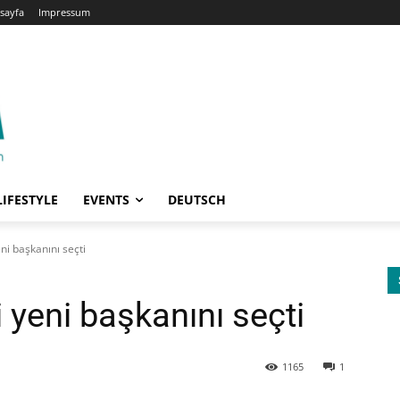
sayfa
Impressum
LIFESTYLE
EVENTS
DEUTSCH
i başkanını seçti
yeni başkanını seçti
1165
1