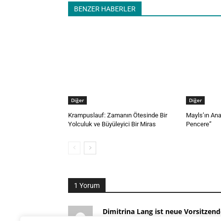
BENZER HABERLER
Diğer
Diğer
Krampuslauf: Zamanın Ötesinde Bir
Mayls’ın Ana
Yolculuk ve Büyüleyici Bir Miras
Pencere”
1 Yorum
Dimitrina Lang ist neue Vorsitze