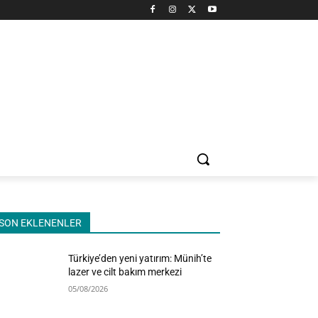
SON EKLENENLER
Türkiye’den yeni yatırım: Münih’te
lazer ve cilt bakım merkezi
05/08/2026