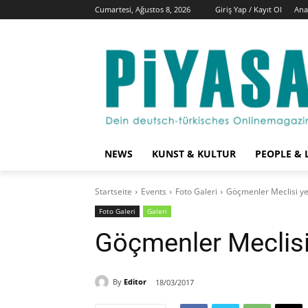
Cumartesi, Ağustos 8, 2026
Giriş Yap / Kayıt Ol
Ana
NEWS
KUNST & KULTUR
PEOPLE & 
Startseite
Events
Foto Galeri
Göçmenler Meclisi yen
Foto Galeri
Galeri
Göçmenler Meclisi 
By
Editor
18/03/2017