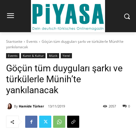
Startseite
Events
Göçün tüm duyguları şarkı ve türkülerle Münih’te
yankılanacak
Events
Kunst & Kultur
Müzik
Yerel
Göçün tüm duyguları şarkı ve
türkülerle Münih’te
yankılanacak
By
Hamide Türker
13/11/2019
2057
0