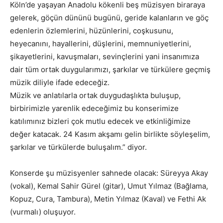
Köln’de yaşayan Anadolu kökenli beş müzisyen biraraya
gelerek, göçün dününü bugünü, geride kalanların ve göç
edenlerin özlemlerini, hüzünlerini, coşkusunu,
heyecanını, hayallerini, düşlerini, memnuniyetlerini,
şikayetlerini, kavuşmaları, sevinçlerini yani insanımıza
dair tüm ortak duygularımızı, şarkılar ve türkülere geçmiş
müzik diliyle ifade edeceğiz.
Müzik ve anlatılarla ortak duygudaşlıkta buluşup,
birbirimizle yarenlik edeceğimiz bu konserimize
katılımınız bizleri çok mutlu edecek ve etkinliğimize
değer katacak. 24 Kasım akşamı gelin birlikte söyleşelim,
şarkılar ve türkülerde buluşalım.” diyor.
Konserde şu müzisyenler sahnede olacak: Süreyya Akay
(vokal), Kemal Sahir Gürel (gitar), Umut Yılmaz (Bağlama,
Kopuz, Cura, Tambura), Metin Yılmaz (Kaval) ve Fethi Ak
(vurmalı) oluşuyor.