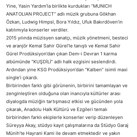
Yine, Yasin Yardım’la birlikte kurdukları “MUNICH
ANATOLIAN PROJECT” adlı müzik grubuna Gökhan
Özkan, Ludwig Himpsl, Bora Yıldız, Ufuk Bakırdöven’in
katılımıyla konserler verdiler.
2015 yılında müzisyen sanatçı, müzik yönetmeni, besteci
ve aranjör Kemal Sahir Gürel’le tanıştı ve Kemal Sahir
Gürel Prodüksiyon’dan çıkan Dem-i Devran 1 karma
albümünde “KUŞDİLİ” adlı halk ezgisini seslendirdi.
Ardından yine KSG Prodüksiyon’dan “Kalben” isimli maxi
single’i çıkardı.
Birbirinden farklı gibi görünenin, birbirini tamamlayan ve
zenginleştiren olduğuna olan inancıyla kültürler arası
diyalogda müziğin tartışmasız etkisi ve gücünden yola
çıkarak, Anadolu Halk Kültürü ve Ezgileri temalı
birbirinden farklı ekiplerle konserler verip düzenleyen
Süreyya Akay, stüdyo kayıt çalışmalarına da Stüdyo Garaj
Münih’te Hayrani Kami ile devam etmektedir ve yakın