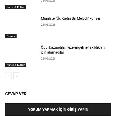
28/06/2026
Kunst & Kultur
Münih’te “Üç Kadın Bir Melodi” konseri
25/06/2026
Events
Ödül kazandılar, vize engeline takıldıkları
için alamadılar
23/06/2026
Kunst & Kultur
CEVAP VER
YORUM YAPMAK İÇIN GIRIŞ YAPIN