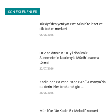
SON EKLENENLER
Türkiye’den yeni yatırım: Münih’te lazer ve
cilt bakım merkezi
05/08/2026
OEZ saldırısının 10. yıl dönümü:
Steinmeier’in katılımıyla Münih’te anma
töreni
22/07/2026
Kadir İnanır’a veda: “Kadir Abi” Almanya’da
da derin izler bırakarak gitti…
28/06/2026
Münih’te “Üç Kadın Bir Melodi” konseri