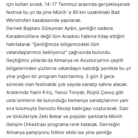
için kolları sıvadı. 14-17 Temmuz arasında gerçekleşecek
festival bu yıl da yine Münih`e 80 km uzaklıktaki Bad
Wörishofen kasabasında yapılacak.
Dernek Başkanı Süleyman Aydın, şenliğin sadece
Karadenizlilere değil tüm Anadolu halkına hitap ettiğini
hatırlatarak “Şenliğimize bölgemizdeki tüm
vatandaşlarımızı bekliyoruz” çağrısında bulundu.
Geçtiğimiz yıllarda da Almanya ve Avusturya’nın çeşitli
bölgelerinden yüzlerce vatandaşın katıldığı şenlikte bu yıl
yine yoğun bir program hazırlanmış. 3 gün 3 gece
sürecek olan festivalde çok sayıda sanatçı sahne alacak.
Aralarında Yasin Kılıç, Yavuz Tonyalı, Rüştü Çavuş gibi
usta isimlerin de bulunduğu kemençe sanatçılarının yanı
sıra tulumuyla Senozlu Recep kadırgayı coşturacak. Sazı
ve türküleriyle Zeki Bekar ve popüler şarkılarla Münih
Gelişim Orkestrası programa renk katacak. Derneğin
Almanya şampiyonu folklor ekibi ise yine şenliğe