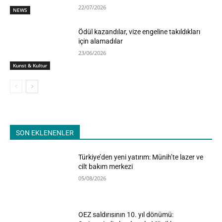
22/07/2026
NEWS
Ödül kazandılar, vize engeline takıldıkları
için alamadılar
23/06/2026
Kunst & Kultur
SON EKLENENLER
Türkiye’den yeni yatırım: Münih’te lazer ve
cilt bakım merkezi
05/08/2026
OEZ saldırısının 10. yıl dönümü: