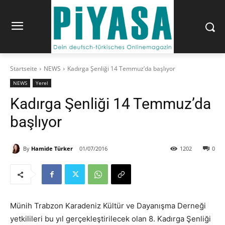
Startseite
NEWS
Kadırga Şenliği 14 Temmuz’da başlıyor
NEWS
Yerel
Kadırga Şenliği 14 Temmuz’da
başlıyor
By
Hamide Türker
01/07/2016
1202
0
Münih Trabzon Karadeniz Kültür ve Dayanışma Derneği
yetkilileri bu yıl gerçekleştirilecek olan 8. Kadırga Şenliği