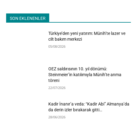
SON EKLENENLER
Türkiye’den yeni yatırım: Münih’te lazer ve
cilt bakım merkezi
05/08/2026
OEZ saldırısının 10. yıl dönümü:
Steinmeier’in katılımıyla Münih’te anma
töreni
22/07/2026
Kadir İnanır’a veda: “Kadir Abi” Almanya’da
da derin izler bırakarak gitti…
28/06/2026