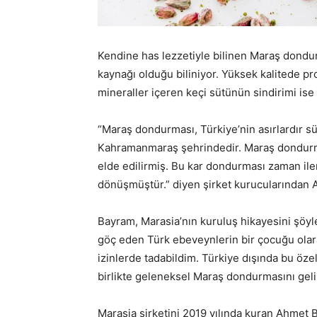
Kendine has lezzetiyle bilinen Maraş dondu
kaynağı olduğu biliniyor. Yüksek kalitede pro
mineraller içeren keçi sütünün sindirimi ise
“Maraş dondurması, Türkiye’nin asırlardır 
Kahramanmaraş şehrindedir. Maraş dondurmas
elde edilirmiş. Bu kar dondurması zaman il
dönüşmüştür.” diyen şirket kurucularından 
Bayram, Marasia’nın kuruluş hikayesini şöy
göç eden Türk ebeveynlerin bir çocuğu olar
izinlerde tadabildim. Türkiye dışında bu öz
birlikte geleneksel Maraş dondurmasını gelişt
Marasia şirketini 2019 yılında kuran Ahmet 