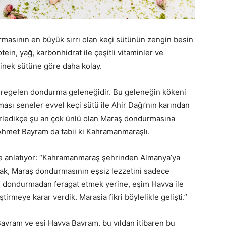
rmasının en büyük sırrı olan keçi sütünün zengin besin
tein, yağ, karbonhidrat ile çeşitli vitaminler ve
 inek sütüne göre daha kolay.
süregelen dondurma geleneğidir. Bu geleneğin kökeni
ı seneler evvel keçi sütü ile Ahir Dağı’nın karından
erledikçe şu an çok ünlü olan Maraş dondurmasına
Ahmet Bayram da tabii ki Kahramanmaraşlı.
le anlatıyor: “Kahramanmaraş şehrinden Almanya’ya
ak, Maraş dondurmasının eşsiz lezzetini sadece
el dondurmadan feragat etmek yerine, eşim Havva ile
irmeye karar verdik. Marasia fikri böylelikle gelişti.”
Bayram ve eşi Havva Bayram, bu yıldan itibaren bu