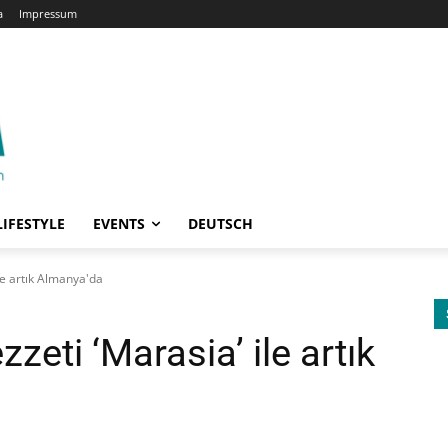
a
Impressum
LIFESTYLE
EVENTS
DEUTSCH
ile artık Almanya'da
zzeti ‘Marasia’ ile artık