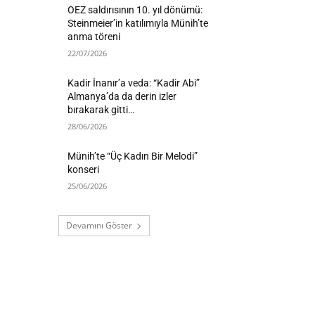
OEZ saldırısının 10. yıl dönümü:
Steinmeier’in katılımıyla Münih’te
anma töreni
22/07/2026
Kadir İnanır’a veda: “Kadir Abi”
Almanya’da da derin izler
bırakarak gitti…
28/06/2026
Münih’te “Üç Kadın Bir Melodi”
konseri
25/06/2026
Devamını Göster