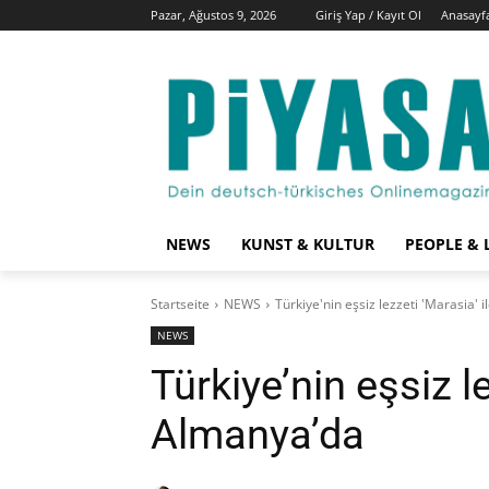
Pazar, Ağustos 9, 2026
Giriş Yap / Kayıt Ol
Anasayf
NEWS
KUNST & KULTUR
PEOPLE & 
Startseite
NEWS
Türkiye'nin eşsiz lezzeti 'Marasia' 
NEWS
Türkiye’nin eşsiz le
Almanya’da