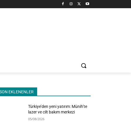
SON EKLENENLER
Türkiye’den yeni yatırım: Münih’te
lazer ve cilt bakım merkezi
05/08/2026