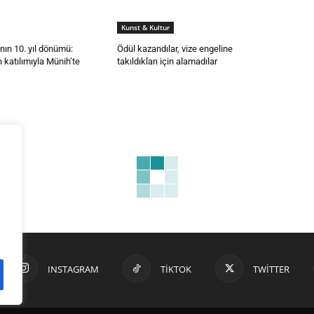
Kunst & Kultur
nın 10. yıl dönümü:
Ödül kazandılar, vize engeline
 katılımıyla Münih’te
takıldıkları için alamadılar
INSTAGRAM
TIKTOK
TWITTER