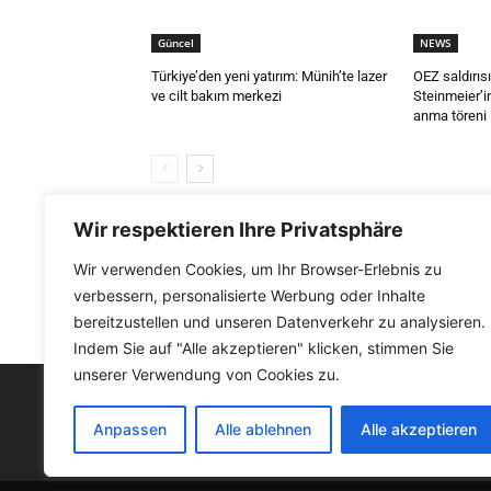
Güncel
NEWS
Türkiye’den yeni yatırım: Münih’te lazer
OEZ saldırısı
ve cilt bakım merkezi
Steinmeier’in
anma töreni
Wir respektieren Ihre Privatsphäre
CEVAP VER
Wir verwenden Cookies, um Ihr Browser-Erlebnis zu
verbessern, personalisierte Werbung oder Inhalte
Yorum Yapmak İçin Giriş Yapın
bereitzustellen und unseren Datenverkehr zu analysieren.
Indem Sie auf "Alle akzeptieren" klicken, stimmen Sie
unserer Verwendung von Cookies zu.
FACEBOOK
Anpassen
Alle ablehnen
Alle akzeptieren