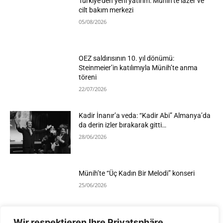
Türkiye’den yeni yatırım: Münih’te lazer ve
cilt bakım merkezi
05/08/2026
OEZ saldırısının 10. yıl dönümü:
Steinmeier’in katılımıyla Münih’te anma
töreni
22/07/2026
Kadir İnanır’a veda: “Kadir Abi” Almanya’da
da derin izler bırakarak gitti…
28/06/2026
Münih’te “Üç Kadın Bir Melodi” konseri
25/06/2026
Wir respektieren Ihre Privatsphäre