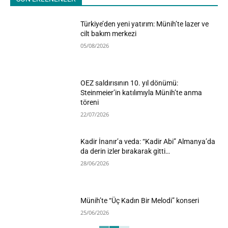
Türkiye’den yeni yatırım: Münih’te lazer ve
cilt bakım merkezi
05/08/2026
OEZ saldırısının 10. yıl dönümü:
Steinmeier’in katılımıyla Münih’te anma
töreni
22/07/2026
Kadir İnanır’a veda: “Kadir Abi” Almanya’da
da derin izler bırakarak gitti…
28/06/2026
Münih’te “Üç Kadın Bir Melodi” konseri
25/06/2026