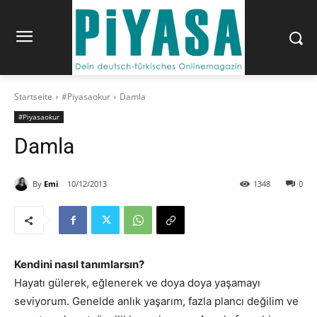
Startseite
#Piyasaokur
Damla
#Piyasaokur
Damla
By
Emi
10/12/2013
1348
0
Kendini nasıl tanımlarsın?
Hayatı gülerek, eğlenerek ve doya doya yaşamayı
seviyorum. Genelde anlık yaşarım, fazla plancı değilim ve