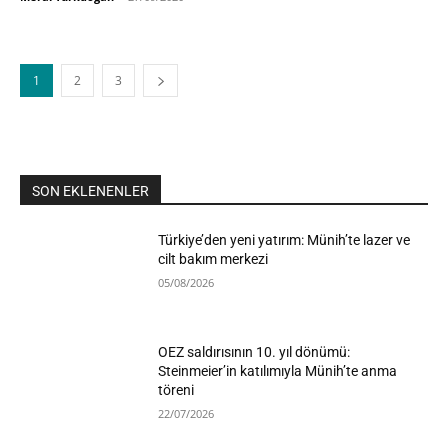
1
2
3
SON EKLENENLER
Türkiye’den yeni yatırım: Münih’te lazer ve
cilt bakım merkezi
05/08/2026
OEZ saldırısının 10. yıl dönümü:
Steinmeier’in katılımıyla Münih’te anma
töreni
22/07/2026